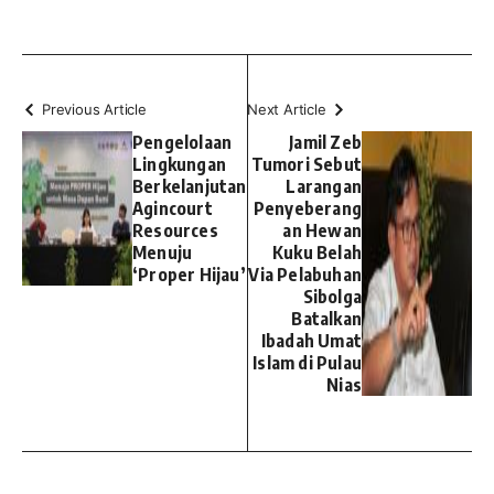
Previous Article
Next Article
Pengelolaan
Jamil Zeb
Lingkungan
Tumori Sebut
Berkelanjutan
Larangan
Agincourt
Penyeberang
Resources
an Hewan
Menuju
Kuku Belah
‘Proper Hijau’
Via Pelabuhan
Sibolga
Batalkan
Ibadah Umat
Islam di Pulau
Nias