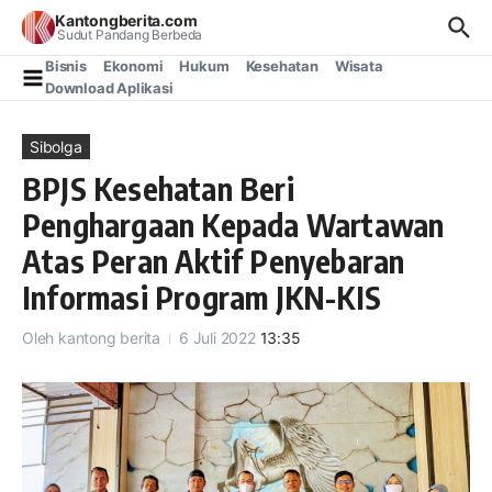
Lewati ke konten
Kantongberita.com
Sudut Pandang Berbeda
Bisnis
Ekonomi
Hukum
Kesehatan
Wisata
Download Aplikasi
Sibolga
BPJS Kesehatan Beri
Penghargaan Kepada Wartawan
Atas Peran Aktif Penyebaran
Informasi Program JKN-KIS
Oleh
kantong berita
6 Juli 2022
13:35