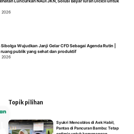
ehatan Luncurkan NADI JKN, Solusi Bayar Iuran Dicicil untuk
s 2026
a Sibolga Wujudkan Janji Gelar CFD Sebagai Agenda Rutin |
 ruang publik yang sehat dan produktif
s 2026
Topik pilihan
Syukri Mencoblos di Aek Habil,
Pantas di Pancuran Bambu: Tetap
optimis untuk kemenangan