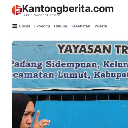
Lewati ke konten
Kantongberita.com
Sudut Pandang Berbeda
Bisnis
Ekonomi
Hukum
Kesehatan
Wisata