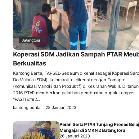
Batangtoru
Koperasi SDM Jadikan Sampah PTAR Meub
Berkualitas
Kantong Berita, TAPSEL-Sebelum dikenal sebagai Koperasi Sar
Do Mulana (SDM), kelompok ini dikenal dengan Comapro
(Komunikasi Mandiri dan Produktif) di Kelurahan Wek.II. Di tahun
2016 PTAR memberikan pelatihan pembuatan pupuk kompos
“PASTI&#82...
kantong berita
28 Januari 2023
Peran Serta PTAR Tunjang Proses Belaj
Mengajar di SMKN 2 Batangtoru
26 Januari 2023