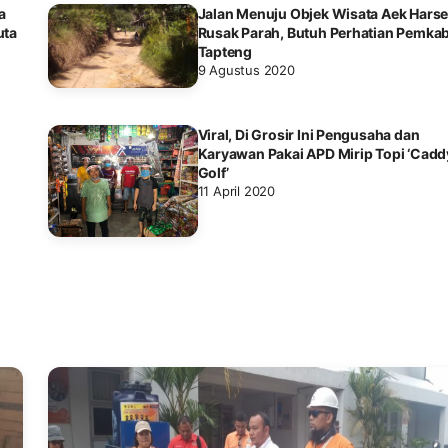
a
Jalan Menuju Objek Wisata Aek Hars
uta
Rusak Parah, Butuh Perhatian Pemka
Tapteng
9 Agustus 2020
Viral, Di Grosir Ini Pengusaha dan
Karyawan Pakai APD Mirip Topi ‘Cadd
Golf’
11 April 2020