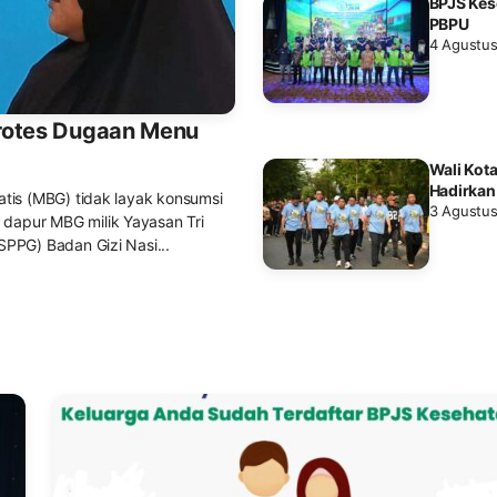
BPJS Kes
PBPU
4 Agustu
rotes Dugaan Menu
Wali Kot
Hadirkan
tis (MBG) tidak layak konsumsi
3 Agustu
apur MBG milik Yayasan Tri
PPG) Badan Gizi Nasi...